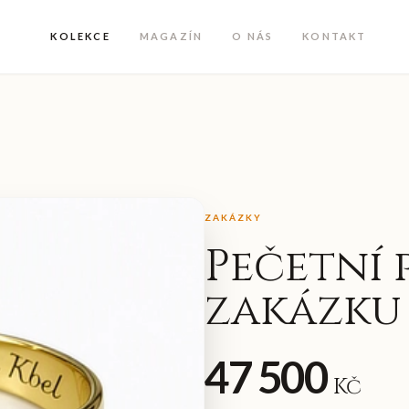
KOLEKCE
MAGAZÍN
O NÁS
KONTAKT
ZAKÁZKY
Pečetní 
zakázku
47 500
Kč