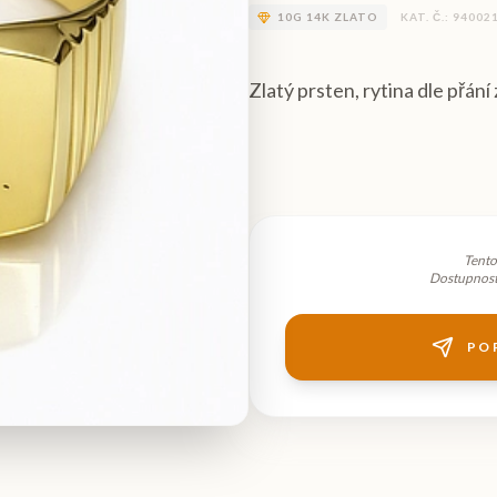
10
G
14K ZLATO
KAT. Č.:
94002
Zlatý prsten, rytina dle přán
Tento
Dostupnost 
PO