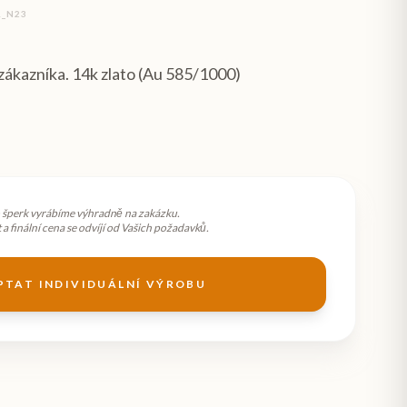
1_N23
í zákazníka. 14k zlato (Au 585/1000)
 šperk vyrábíme výhradně na zakázku.
a finální cena se odvíjí od Vašich požadavků.
PTAT INDIVIDUÁLNÍ VÝROBU