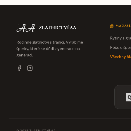
MAGAZÍ
ZLATNICTVÍ AA
Rytiny a gra
Rodinné zlatnictví s tradicí. Vyrábíme
Péče o špe
šperky, které se dědí z generace na
generaci.
Všechny čl
© 2025
ZLATNICTVÍ AA
.