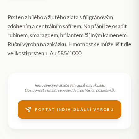
Prsten z bílého a žlutého zlata s filigránovým
zdobením a centrálním safírem. Na přání lze osadit
rubínem, smaragdem, brilantem či jiným kamenem.
Ruční výroba na zakázku. Hmotnost se může lišit dle
velikosti prstenu. Au 585/1000
Tento šperk vyrábíme výhradně na zakázku.
Dostupnost a finální cena se odvíjí od Vašich požadavků.
POPTAT INDIVIDUÁLNÍ VÝROBU