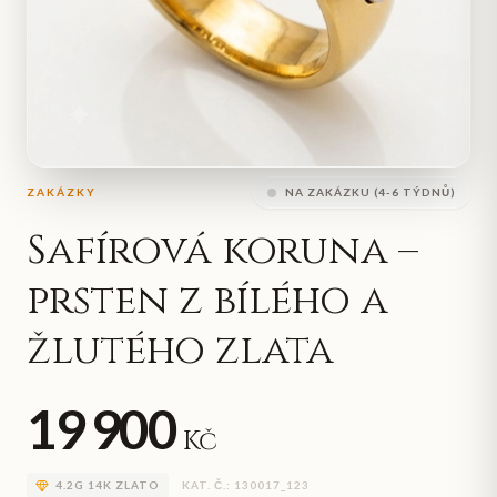
ZAKÁZKY
NA ZAKÁZKU (4-6 TÝDNŮ)
Safírová koruna –
prsten z bílého a
žlutého zlata
19 900
Kč
4.2
G
14K ZLATO
KAT. Č.:
130017_123