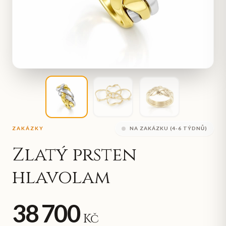
ZAKÁZKY
NA ZAKÁZKU (4-6 TÝDNŮ)
Zlatý prsten
hlavolam
38 700
Kč