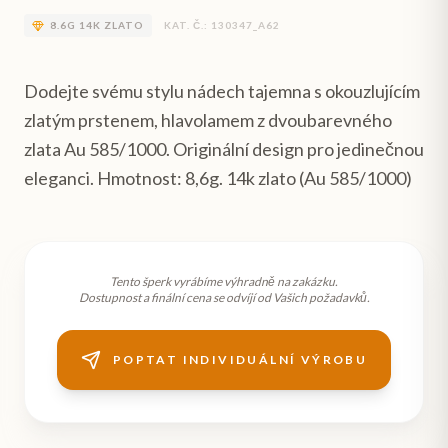
8.6
G
14K ZLATO
KAT. Č.:
130347_A62
Dodejte svému stylu nádech tajemna s okouzlujícím
zlatým prstenem, hlavolamem z dvoubarevného
zlata Au 585/1000. Originální design pro jedinečnou
eleganci. Hmotnost: 8,6g. 14k zlato (Au 585/1000)
Tento šperk vyrábíme výhradně na zakázku.
Dostupnost a finální cena se odvíjí od Vašich požadavků.
POPTAT INDIVIDUÁLNÍ VÝROBU