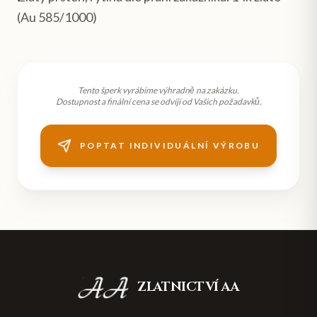
(Au 585/1000)
Tento šperk vyrábíme výhradně na zakázku.
Dostupnost a finální cena se odvíjí od Vašich požadavků.
POPTAT INDIVIDUÁLNÍ VÝROBU
ZLATNICTVÍ AA