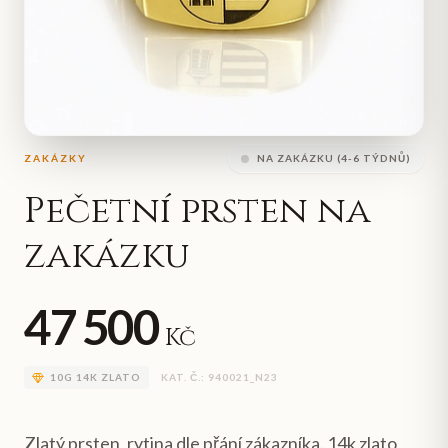
ZAKÁZKY
NA ZAKÁZKU (4-6 TÝDNŮ)
Pečetní prsten na
zakázku
47 500
Kč
10
G
14K ZLATO
KAT. Č.:
940021_N23
Zlatý prsten, rytina dle přání zákazníka. 14k zlato