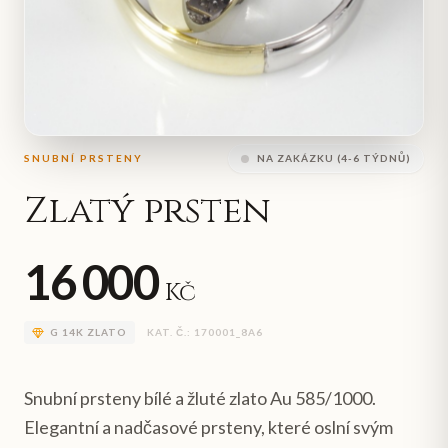
SNUBNÍ PRSTENY
NA ZAKÁZKU (4-6 TÝDNŮ)
Zlatý prsten
16 000
Kč
G
14K ZLATO
KAT. Č.:
170001_8A6
Snubní prsteny bílé a žluté zlato Au 585/1000.
Elegantní a nadčasové prsteny, které oslní svým