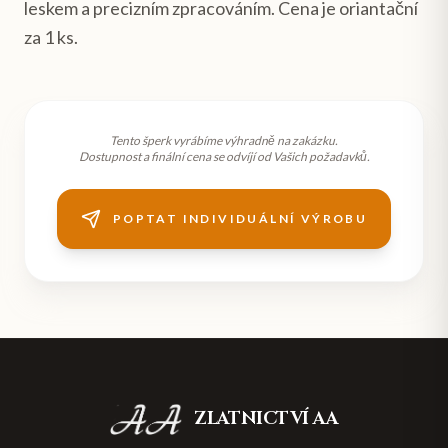
leskem a precizním zpracováním. Cena je oriantační
za 1 ks.
Tento šperk vyrábíme výhradně na zakázku.
Dostupnost a finální cena se odvíjí od Vašich požadavků.
POPTAT INDIVIDUÁLNÍ VÝROBU
ZLATNICTVÍ AA