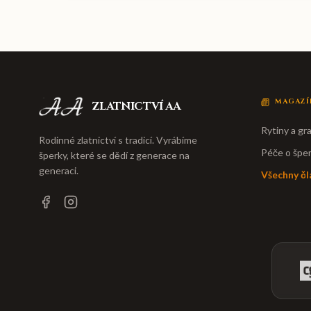
MAGAZÍ
ZLATNICTVÍ AA
Rytiny a gra
Rodinné zlatnictví s tradicí. Vyrábíme
Péče o špe
šperky, které se dědí z generace na
generaci.
Všechny čl