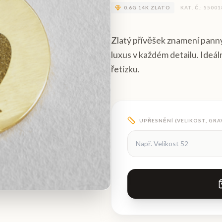
0.6
G
14K ZLATO
KAT. Č.:
55001
Zlatý přívěšek znamení pann
luxus v každém detailu. Ideál
řetízku.
UPŘESNĚNÍ (VELIKOST, GRA