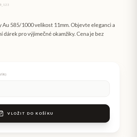
8_123
y Au 585/1000 velikost 11mm. Objevte eleganci a
ní dárek pro výjimečné okamžiky. Cena je bez
VÍR)
VLOŽIT DO KOŠÍKU