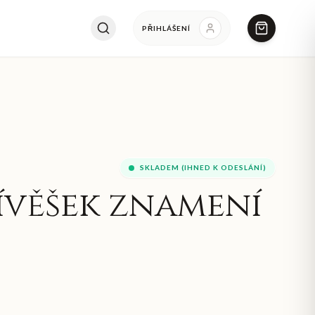
PŘIHLÁŠENÍ
SKLADEM (IHNED K ODESLÁNÍ)
ívěšek znamení