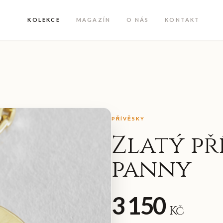
KOLEKCE
MAGAZÍN
O NÁS
KONTAKT
Y
PŘÍVĚSKY
Zlatý př
panny
3 150
Kč