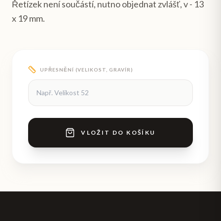
Řetízek není součástí, nutno objednat zvlášť, v - 13
x 19 mm.
UPŘESNĚNÍ (VELIKOST, GRAVÍR)
VLOŽIT DO KOŠÍKU