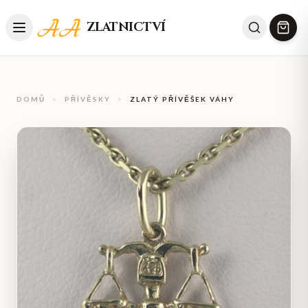
ZLATNICTVÍ
DOMŮ
>
PŘÍVĚSKY
>
ZLATÝ PŘÍVĚŠEK VÁHY