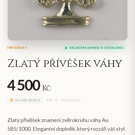
PŘÍVĚSKY
SKLADEM (IHNED K ODESLÁNÍ)
Zlatý přívěšek váhy
4 500
Kč
1
G
14K ZLATO
KAT. Č.:
150210_057
Zlatý přívěšek znamení zvěrokruhu váhy Au
585/1000. Elegantní doplněk, který rozzáří váš styl.