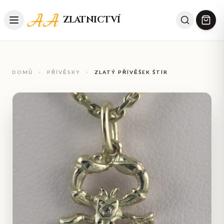
ZLATNICTVÍ
DOMŮ
>
PŘÍVĚSKY
>
ZLATÝ PŘÍVĚŠEK ŠTÍR