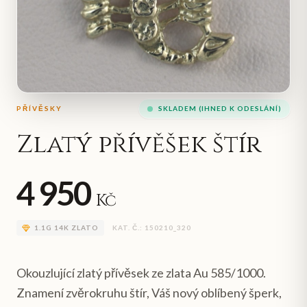
PŘÍVĚSKY
SKLADEM (IHNED K ODESLÁNÍ)
Zlatý přívěšek štír
4 950
Kč
1.1
G
14K ZLATO
KAT. Č.:
150210_320
Okouzlující zlatý přívěsek ze zlata Au 585/1000.
Znamení zvěrokruhu štír, Váš nový oblíbený šperk,