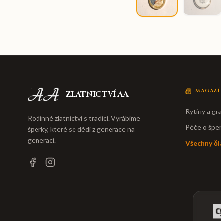
MAGAZÍ
ZLATNICTVÍ AA
Rytiny a gra
Rodinné zlatnictví s tradicí. Vyrábíme
Péče o špe
šperky, které se dědí z generace na
generaci.
Všechny čl