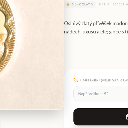
G
14K ZLATO
KAT. Č.:
550003_
Oslnivý zlatý přívěšek mado
nádech luxusu a elegance s
UPŘESNĚNÍ (VELIKOST, GRA