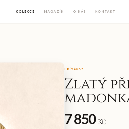
KOLEKCE
MAGAZÍN
O NÁS
KONTAKT
PŘÍVĚSKY
Zlatý př
madonka
7 850
Kč