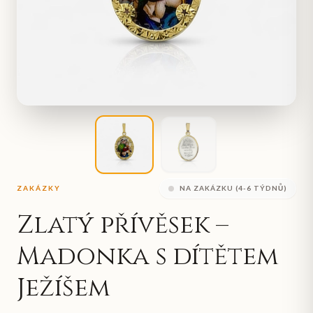
ZAKÁZKY
NA ZAKÁZKU (4-6 TÝDNŮ)
Zlatý přívěsek –
Madonka s dítětem
Ježíšem