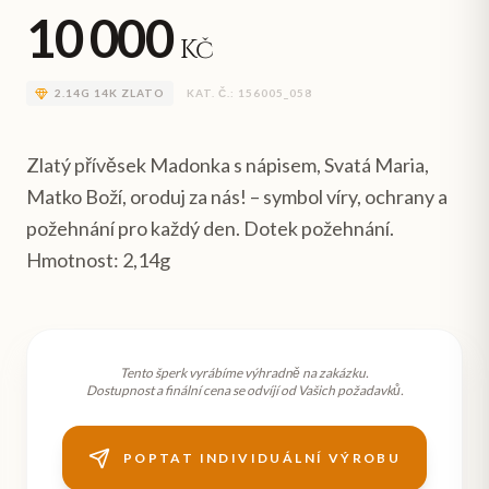
10 000
Kč
2.14
G
14K ZLATO
KAT. Č.:
156005_058
Zlatý přívěsek Madonka s nápisem, Svatá Maria,
Matko Boží, oroduj za nás! – symbol víry, ochrany a
požehnání pro každý den. Dotek požehnání.
Hmotnost: 2,14g
Tento šperk vyrábíme výhradně na zakázku.
Dostupnost a finální cena se odvíjí od Vašich požadavků.
POPTAT INDIVIDUÁLNÍ VÝROBU