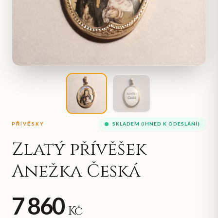
PŘÍVĚSKY
SKLADEM (IHNED K ODESLÁNÍ)
Zlatý přívěšek
Anežka Česká
7 860
Kč