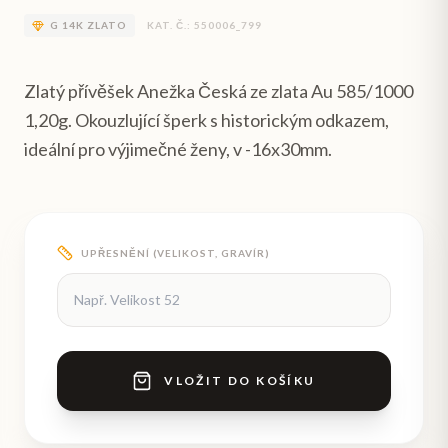
G
14K ZLATO
KAT. Č.:
550006_799
Zlatý přívěšek Anežka Česká ze zlata Au 585/1000
1,20g. Okouzlující šperk s historickým odkazem,
ideální pro výjimečné ženy, v -16x30mm.
UPŘESNĚNÍ (VELIKOST, GRAVÍR)
VLOŽIT DO KOŠÍKU