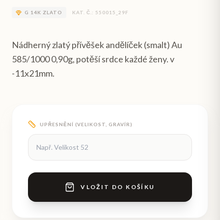
G
14K ZLATO
KAT. Č.:
550015_29F
Nádherný zlatý přívěšek andělíček (smalt) Au
585/1000 0,90g, potěší srdce každé ženy. v
-11x21mm.
UPŘESNĚNÍ (VELIKOST, GRAVÍR)
VLOŽIT DO KOŠÍKU