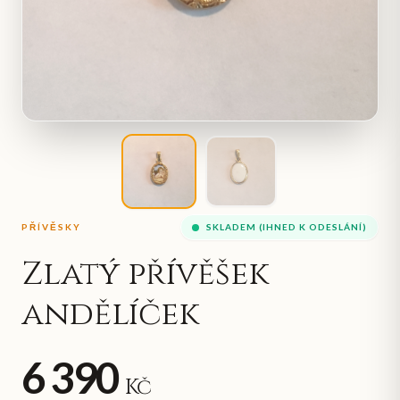
PŘÍVĚSKY
SKLADEM (IHNED K ODESLÁNÍ)
Zlatý přívěšek
andělíček
6 390
Kč