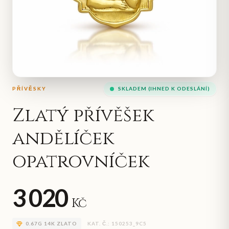
PŘÍVĚSKY
SKLADEM (IHNED K ODESLÁNÍ)
Zlatý přívěšek
andělíček
opatrovníček
3 020
Kč
0.67
G
14K ZLATO
KAT. Č.:
150253_9C5