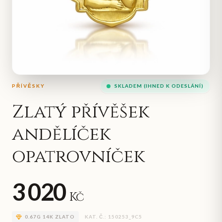
PŘÍVĚSKY
SKLADEM (IHNED K ODESLÁNÍ)
Zlatý přívěšek
andělíček
opatrovníček
3 020
Kč
0.67
G
14K ZLATO
KAT. Č.:
150253_9C5