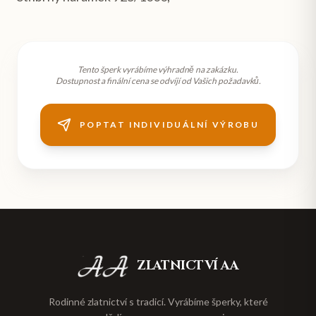
Tento šperk vyrábíme výhradně na zakázku.
Dostupnost a finální cena se odvíjí od Vašich požadavků.
POPTAT INDIVIDUÁLNÍ VÝROBU
ZLATNICTVÍ AA
Rodinné zlatnictví s tradicí. Vyrábíme šperky, které