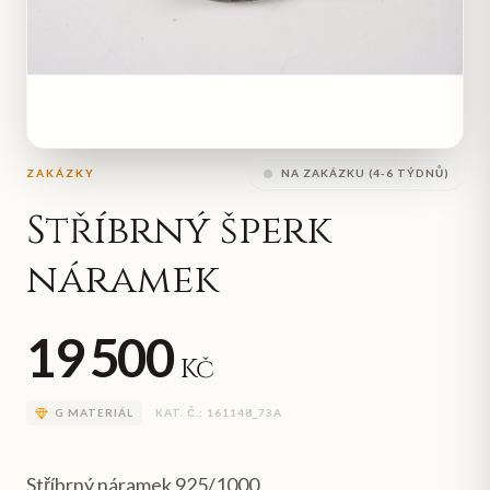
ZAKÁZKY
NA ZAKÁZKU (4-6 TÝDNŮ)
Stříbrný šperk
náramek
19 500
Kč
G
MATERIÁL
KAT. Č.:
161148_73A
Stříbrný náramek 925/1000,