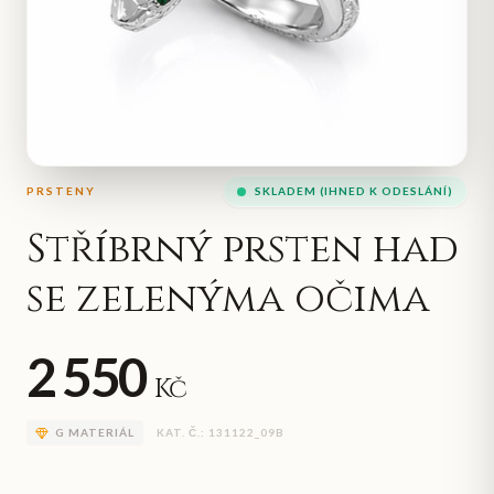
PRSTENY
SKLADEM (IHNED K ODESLÁNÍ)
Stříbrný prsten had
se zelenýma očima
2 550
Kč
G
MATERIÁL
KAT. Č.:
131122_09B