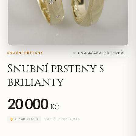
SNUBNÍ PRSTENY
NA ZAKÁZKU (4-6 TÝDNŮ)
Snubní prsteny s
brilianty
20 000
Kč
G
14K ZLATO
KAT. Č.:
170003_8A6