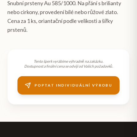
Snubní prsteny Au 585/1000. Na přání s brilianty
nebo cirkony, provedení bílé nebo růžové zlato.
Cena za 1 ks, oriantační podle velikosti a šířky
prstenů.
Tento šperk vyrábíme výhradně na zakázku.
Dostupnost a finální cena se odvíjí od Vašich požadavků.
POPTAT INDIVIDUÁLNÍ VÝROBU