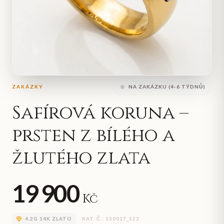
ZAKÁZKY
NA ZAKÁZKU (4-6 TÝDNŮ)
Safírová koruna –
prsten z bílého a
žlutého zlata
19 900
Kč
4.2
G
14K ZLATO
KAT. Č.:
130017_123