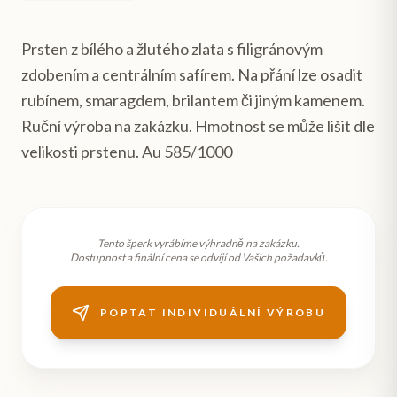
Prsten z bílého a žlutého zlata s filigránovým
zdobením a centrálním safírem. Na přání lze osadit
rubínem, smaragdem, brilantem či jiným kamenem.
Ruční výroba na zakázku. Hmotnost se může lišit dle
velikosti prstenu. Au 585/1000
Tento šperk vyrábíme výhradně na zakázku.
Dostupnost a finální cena se odvíjí od Vašich požadavků.
POPTAT INDIVIDUÁLNÍ VÝROBU