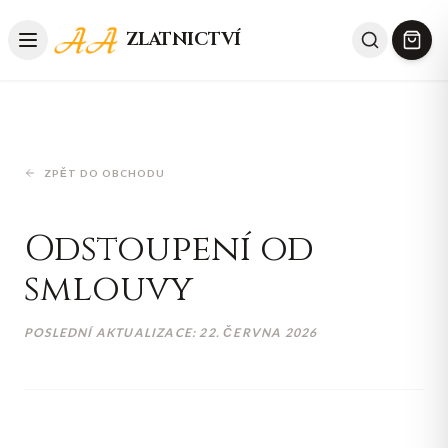
ZLATNICTVÍ
ZPĚT DO OBCHODU
Odstoupení od
smlouvy
POSLEDNÍ AKTUALIZACE:
22. ČERVNA 2026