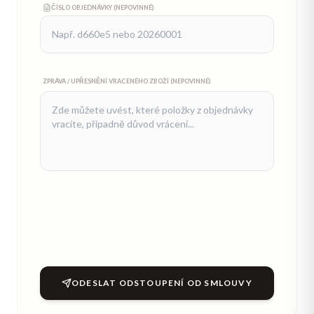
ČÍSLO OBJEDNÁVKY (NEPOVINNÉ)
ZPRÁVA / UPŘESNĚNÍ VRACENÉHO ZBOŽÍ (NEPOVINNÉ)
ODESLAT ODSTOUPENÍ OD SMLOUVY