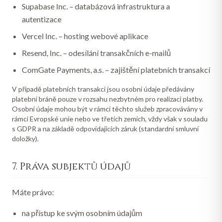
Supabase Inc.
– databázová infrastruktura a
autentizace
Vercel Inc.
– hosting webové aplikace
Resend, Inc.
– odesílání transakčních e-mailů
ComGate Payments, a.s.
– zajištění platebních transakcí
V případě platebních transakcí jsou osobní údaje předávány
platební bráně pouze v rozsahu nezbytném pro realizaci platby.
Osobní údaje mohou být v rámci těchto služeb zpracovávány v
rámci Evropské unie nebo ve třetích zemích, vždy však v souladu
s GDPR a na základě odpovídajících záruk (standardní smluvní
doložky).
7. Práva subjektů údajů
Máte právo:
na přístup ke svým osobním údajům