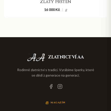
Zlatý prsten
16 000 Kč
|
g
ZLATNICTVÍ AA
Rodinné zlatnictví s tradicí. Vyrábíme šperky, které
se dědí z generace na generaci.
MAGAZÍN