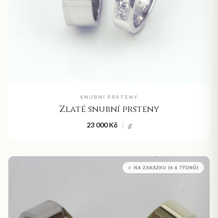
SNUBNÍ PRSTENY
Zlaté snubní prsteny
23 000 Kč
|
g
NA ZAKÁZKU (4-6 TÝDNŮ)