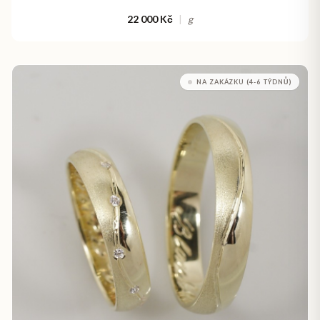
22 000 Kč
|
g
NA ZAKÁZKU (4-6 TÝDNŮ)