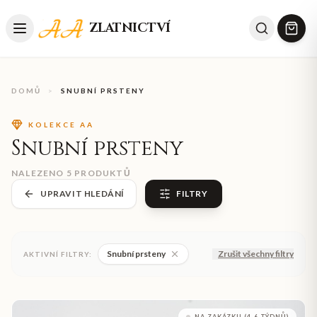
ZLATNICTVÍ
DOMŮ
>
SNUBNÍ PRSTENY
KOLEKCE AA
Snubní prsteny
NALEZENO
5
PRODUKTŮ
UPRAVIT HLEDÁNÍ
FILTRY
Snubní prsteny
Zrušit všechny filtry
AKTIVNÍ FILTRY:
NA ZAKÁZKU (4-6 TÝDNŮ)