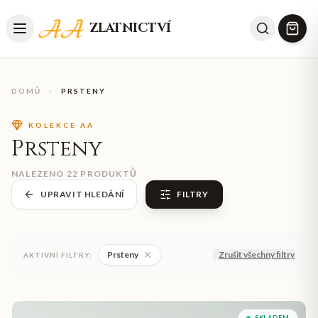
ZLATNICTVÍ
DOMŮ
>
PRSTENY
KOLEKCE AA
Prsteny
NALEZENO
22
PRODUKTŮ
UPRAVIT HLEDÁNÍ
FILTRY
Prsteny
Zrušit všechny filtry
AKTIVNÍ FILTRY:
SKLADEM