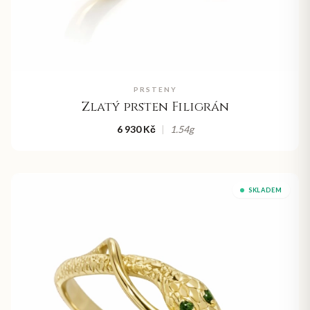
PRSTENY
Zlatý prsten Filigrán
6 930 Kč
|
1.54
g
SKLADEM