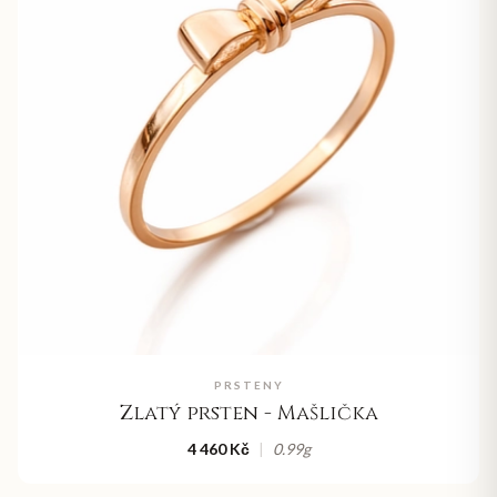
PRSTENY
Zlatý prsten - Mašlička
4 460 Kč
|
0.99
g