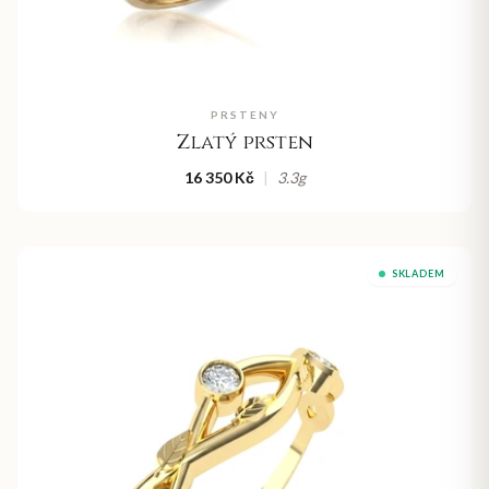
PRSTENY
Zlatý prsten
16 350 Kč
|
3.3
g
SKLADEM