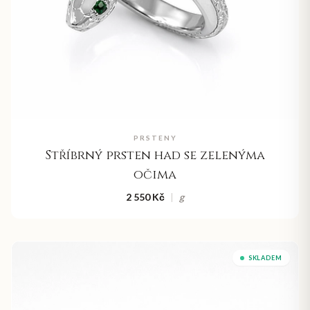
PRSTENY
Stříbrný prsten had se zelenýma
očima
2 550 Kč
|
g
SKLADEM