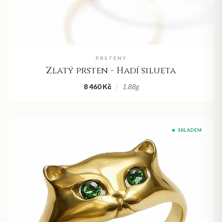
PRSTENY
Zlatý prsten - Hadí silueta
8 460 Kč
|
1.88
g
SKLADEM