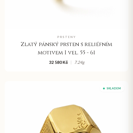
PRSTENY
Zlatý pánský prsten s reliéfním
motivem I vel. 55 - 61
32 580 Kč
|
7.24
g
SKLADEM