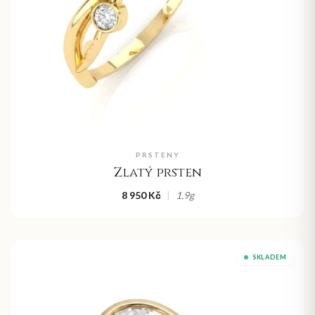
PRSTENY
Zlatý prsten
8 950 Kč
|
1.9
g
SKLADEM