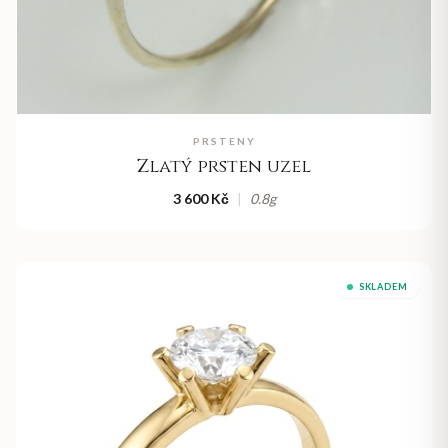
PRSTENY
Zlatý prsten uzel
3 600 Kč
|
0.8
g
SKLADEM