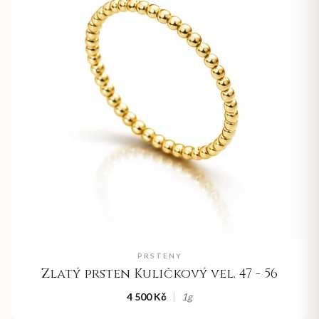
PRSTENY
Zlatý prsten Kuličkový vel. 47 - 56
4 500 Kč
|
1
g