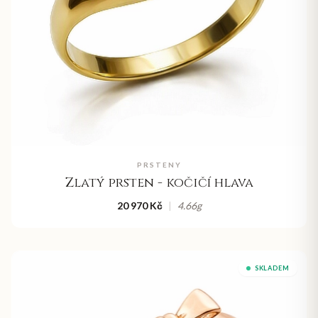
PRSTENY
Zlatý prsten - kočičí hlava
20 970 Kč
|
4.66
g
SKLADEM