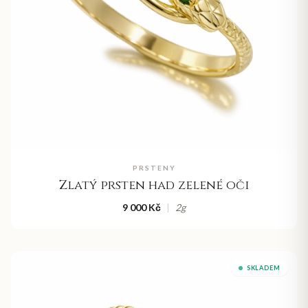
PRSTENY
Zlatý prsten had zelené oči
9 000 Kč
|
2
g
SKLADEM