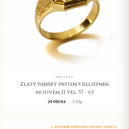
PRSTENY
Zlatý pánský prsten s reliéfním
motivem II vel. 57 - 63
24 980 Kč
|
5.55
g
DOČASNĚ VYPRODÁNO (MOŽNO VYROBIT)