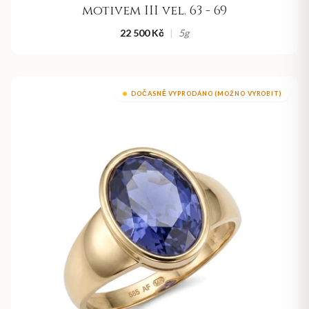
motivem III vel. 63 - 69
22 500 Kč
|
5
g
DOČASNĚ VYPRODÁNO (MOŽNO VYROBIT)