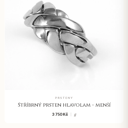
PRSTENY
Stříbrný prsten hlavolam - menší
3 750 Kč
|
g