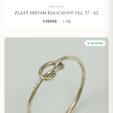
PRSTENY
Zlatý prsten Kuličkový vel. 57 - 62
5 310 Kč
|
1.18
g
SKLADEM