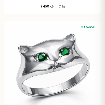
9 450 Kč
|
2.1
g
SKLADEM