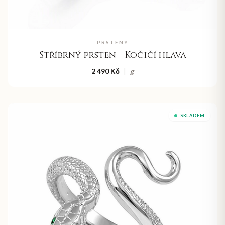
PRSTENY
Stříbrný prsten - Kočičí hlava
2 490 Kč
|
g
SKLADEM