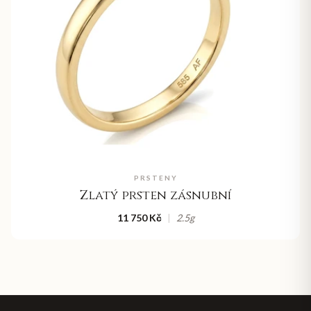
PRSTENY
Zlatý prsten zásnubní
11 750 Kč
|
2.5
g