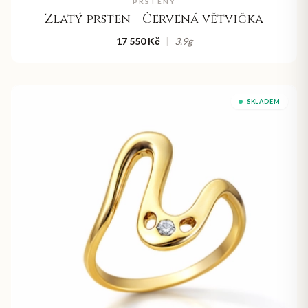
PRSTENY
Zlatý prsten - Červená větvička
17 550 Kč
|
3.9
g
SKLADEM