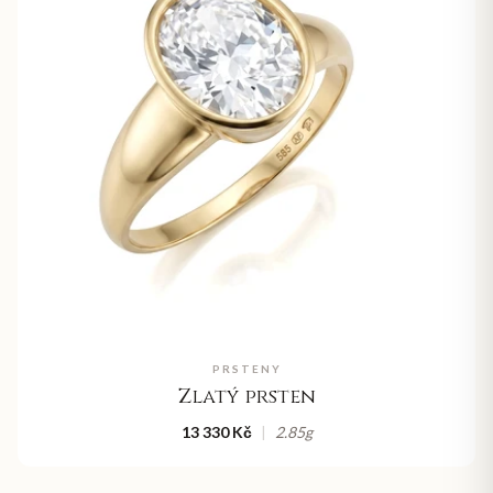
PRSTENY
Zlatý prsten
13 330 Kč
|
2.85
g