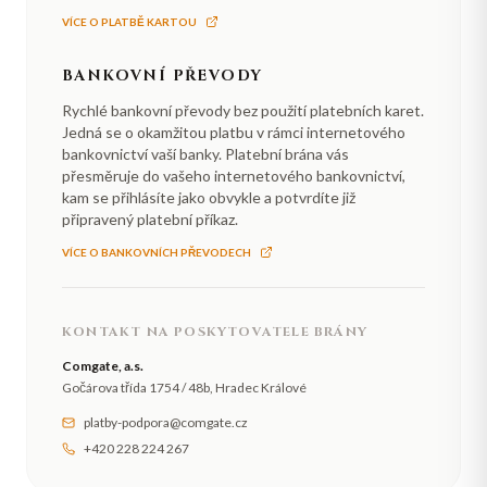
VÍCE O PLATBĚ KARTOU
BANKOVNÍ PŘEVODY
Rychlé bankovní převody bez použití platebních karet.
Jedná se o okamžitou platbu v rámci internetového
bankovnictví vaší banky. Platební brána vás
přesměruje do vašeho internetového bankovnictví,
kam se přihlásíte jako obvykle a potvrdíte již
připravený platební příkaz.
VÍCE O BANKOVNÍCH PŘEVODECH
KONTAKT NA POSKYTOVATELE BRÁNY
Comgate, a.s.
Gočárova třída 1754 / 48b, Hradec Králové
platby-podpora@comgate.cz
+420 228 224 267